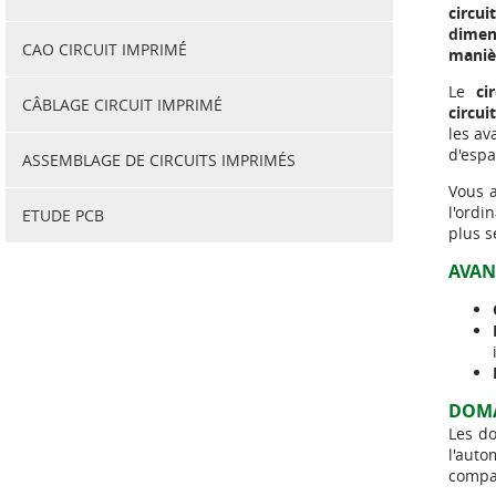
circu
dimen
CAO CIRCUIT IMPRIMÉ
manièr
Le
ci
CÂBLAGE CIRCUIT IMPRIMÉ
circui
les av
d'espa
ASSEMBLAGE DE CIRCUITS IMPRIMÉS
Vous 
l'ordi
ETUDE PCB
plus s
AVAN
DOMA
Les do
l'auto
compac