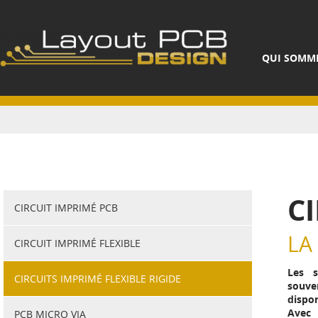
QUI SOMM
C
CIRCUIT IMPRIMÉ PCB
LA
CIRCUIT IMPRIMÉ FLEXIBLE
Les s
CIRCUITS IMPRIMÉ FLEXIBLE RIGIDE
souve
dispon
Avec 
PCB MICRO VIA