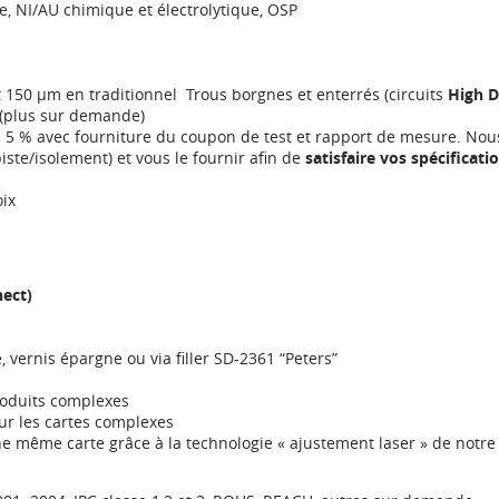
e, NI/AU chimique et électrolytique, OSP
 150 µm en traditionnel Trous borgnes et enterrés (circuits
High D
(plus sur demande)
 - 5 % avec fourniture du coupon de test et rapport de mesure. N
iste/isolement) et vous le fournir afin de
satisfaire vos spécificati
oix
nect)
 vernis épargne ou via filler SD-2361 “Peters”
produits complexes
ur les cartes complexes
e même carte grâce à la technologie « ajustement laser » de notre