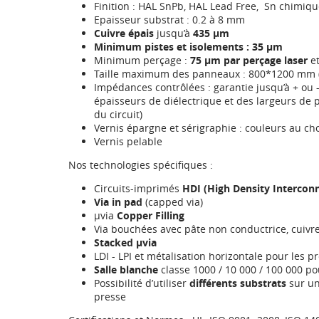
Finition : HAL SnPb, HAL Lead Free, Sn chimiqu
Epaisseur substrat : 0.2 à 8 mm
Cuivre épais
jusqu’à
435 µm
Minimum pistes et isolements :
35 µm
Minimum perçage :
75 µm par perçage laser
et
Taille maximum des panneaux : 800*1200 mm 
Impédances contrôlées : garantie jusqu’à + ou
épaisseurs de diélectrique et des largeurs de p
du circuit)
Vernis épargne et sérigraphie : couleurs au ch
Vernis pelable
Nos technologies spécifiques :
Circuits-imprimés
HDI (High Density Intercon
Via in pad
(capped via)
µvia
Copper Filling
Via bouchées avec pâte non conductrice, cuivre,
Stacked µvia
LDI - LPI et métalisation horizontale pour les 
Salle blanche
classe 1000 / 10 000 / 100 000 po
Possibilité d’utiliser
différents substrats
sur un
presse